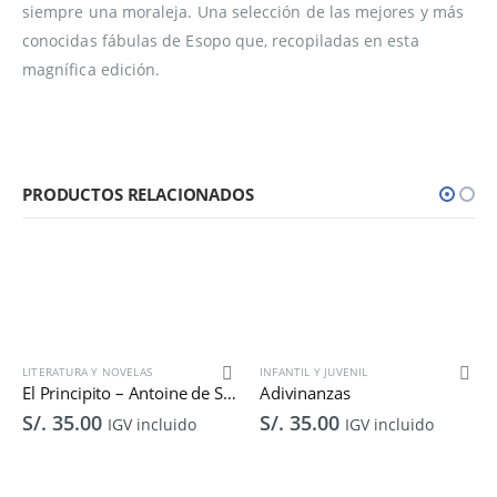
siempre una moraleja. Una selección de las mejores y más
conocidas fábulas de Esopo que, recopiladas en esta
magnífica edición.
PRODUCTOS RELACIONADOS
LITERATURA Y NOVELAS
INFANTIL Y JUVENIL
L
El Principito – Antoine de Saint-Exupéry
Adivinanzas
S/.
35.00
S/.
35.00
S
IGV incluido
IGV incluido