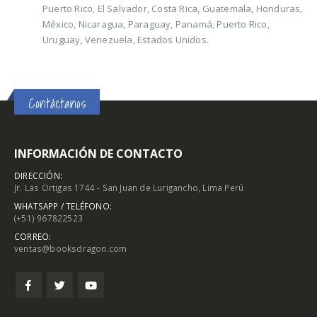
Puerto Rico, El Salvador, Costa Rica, Guatemala, Honduras,
México, Nicaragua, Paraguay, Panamá, Puerto Rico,
Uruguay, Venezuela, Estados Unidos.
Contáctanos
INFORMACIÓN DE CONTACTO
DIRECCIÓN:
Jr. Las Ortigas 1744 - San Juan de Lurigancho, Lima Perú
WHATSAPP / TELÉFONO:
(+51) 967822523
CORREO:
ventas@booksdragon.com